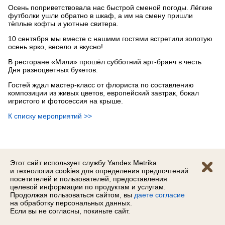
Осень поприветствовала нас быстрой сменой погоды. Лёгкие
футболки ушли обратно в шкаф, а им на смену пришли
тёплые кофты и уютные свитера.
10 сентября мы вместе с нашими гостями встретили золотую
осень ярко, весело и вкусно!
В ресторане «Мили» прошёл субботний арт‑бранч в честь
Дня разноцветных букетов.
Гостей ждал мастер‑класс от флориста по составлению
композиции из живых цветов, европейский завтрак, бокал
игристого и фотосессия на крыше.
К списку мероприятий
>>
Этот сайт использует службу Yandex.Metrika
и технологии cookies для определения предпочтений
посетителей и пользователей, предоставления
© 2026 Тензор, Saby
целевой информации по продуктам и услугам.
Продолжая пользоваться сайтом, вы
даете согласие
на обработку персональных данных.
Если вы не согласны, покиньте сайт.
Ярославль,
Угличская 36
(4852)
262‑220
,
262‑221