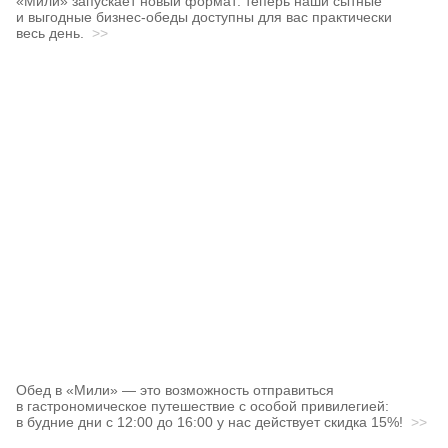
«Мили» запускает новый формат: теперь наши сытные
и выгодные бизнес‑обеды доступны для вас практически
весь день.
>>
Обед в «Мили» — это возможность отправиться
в гастрономическое путешествие с особой привилегией:
в будние дни с 12:00 до 16:00 у нас действует скидка 15%!
>>