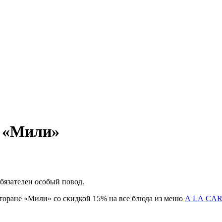
е «Мили»
бязателен особый повод.
сторане «Мили» со скидкой 15% на все блюда из меню
A LA CA