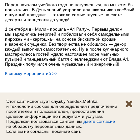
Перед началом учебного года не нагуляешься, но мы хотя бы
попытались! В День знаний устроили для школьников весёлый
и шумный праздник — готовили самые вкусные на свете
десерты и танцевали до упаду!
1 сентября в «Мили» прошла «А4 Party». Первым делом
мы зарядились энергией и побаловали себя самодельными
пирожными «картошка» на основе бисквитной крошки
и вареной сгущенки. Без творчества не обошлось — декор
каждый выполнил самостоятельно. Ну а после кулинарного
мастер‑класса гостей ждало настоящее море мыльных
пузырей и танцевальный баттл с челленджами от Влада А4.
Праздник получился очень музыкальный и энергичный!
К списку мероприятий
>>
Этот сайт использует службу Yandex.Metrika
и технологии cookies для определения предпочтений
посетителей и пользователей, предоставления
© 2026 Тензор, Saby
целевой информации по продуктам и услугам.
Продолжая пользоваться сайтом, вы
даете согласие
на обработку персональных данных.
Если вы не согласны, покиньте сайт.
Ярославль,
Угличская 36
(4852)
262‑220
,
262‑221